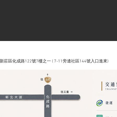
新莊區化成路122號7樓之一 ( 7-11旁邊社區144號入口進來)