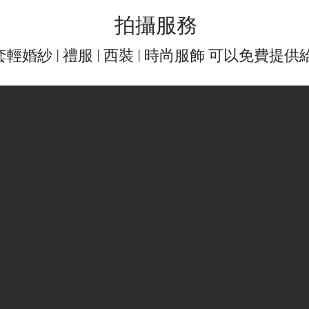
拍攝服務
輕婚紗 | 禮服 | 西裝 | 時尚服飾 可以免費提