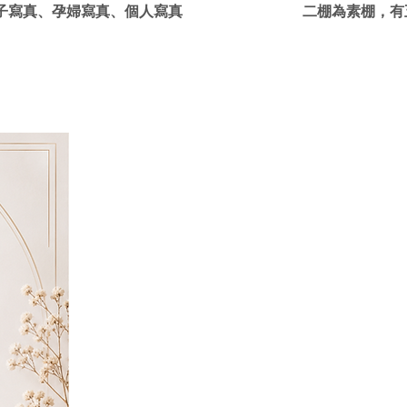
親子寫真、孕婦寫真、個人寫真
​二棚為素棚，