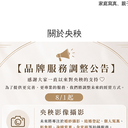
​家庭寫真、
關於央秧