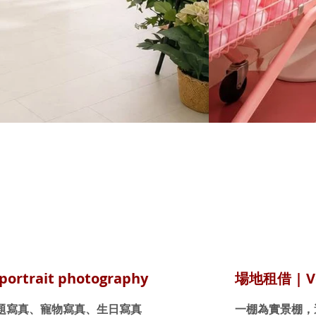
ortrait photography
場地租借 | Ve
題寫真、寵物寫真、生日寫真
​一棚為實景棚