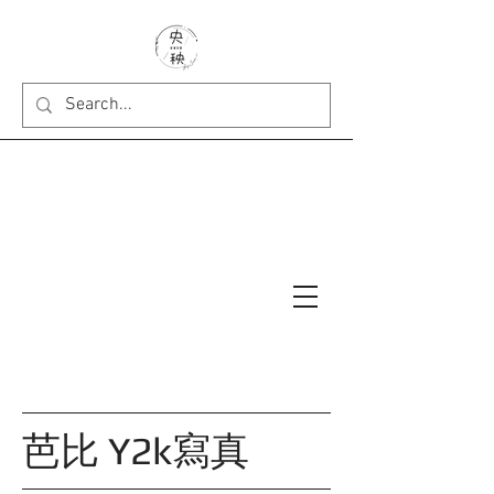
芭比 Y2k寫真