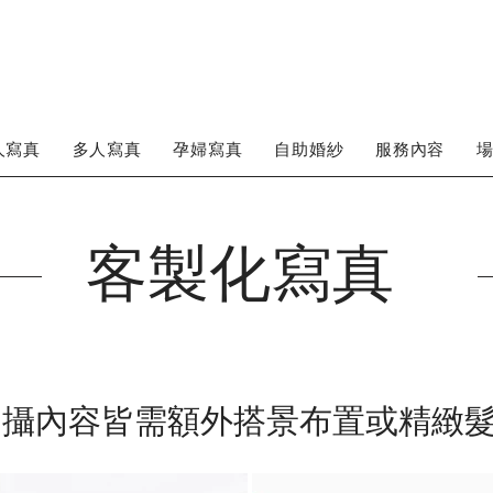
人寫真
多人寫真
孕婦寫真
自助婚紗
服務內容
客製化寫真
拍攝內容皆需額外搭景布置或精緻